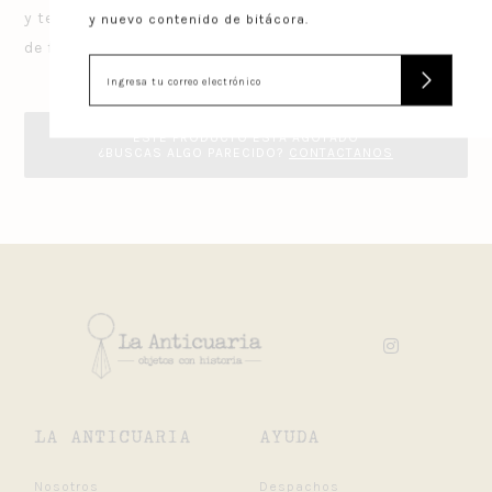
y terrazas de uso privado. Estas son fuentes de agua
y nuevo contenido de bitácora.
de fierro fundido verde. Hay 6 unidades disponibles.
ESTE PRODUCTO ESTÁ AGOTADO
¿BUSCAS ALGO PARECIDO?
CONTACTANOS
LA ANTICUARIA
AYUDA
Nosotros
Despachos