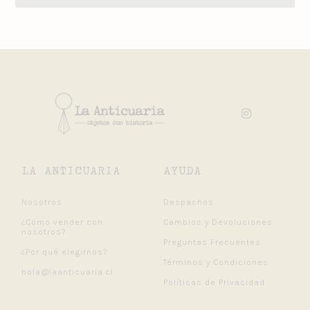
LA ANTICUARIA
AYUDA
Nosotros
Despachos
¿Cómo vender con
Cambios y Devoluciones
nosotros?
Preguntas Frecuentes
¿Por qué elegirnos?
Términos y Condiciones
hola@laanticuaria.cl
Políticas de Privacidad