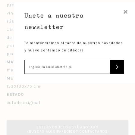
proviene de “rústicus” y hace referencia a lo que está
+
vinculado al campo.Un mueble es considerado como
Unete a nuestro
rústico cuando está construido con madera, tiene
newsletter
características simples y no presenta instalaciones
de lujo. Esta es una mesa rústica de patas torneadas
Te mantendremos al tanto de nuestras novedades
y cubierta con tablones y betas a la vista y posee un
y nuevo contenido de bitácora.
pequeño cajón central.
MATERIALIDAD
madera
MEDIDAS
153X100x75 cm
ESTADO
estado original
ESTE PRODUCTO ESTÁ AGOTADO
¿BUSCAS ALGO PARECIDO?
CONTACTANOS