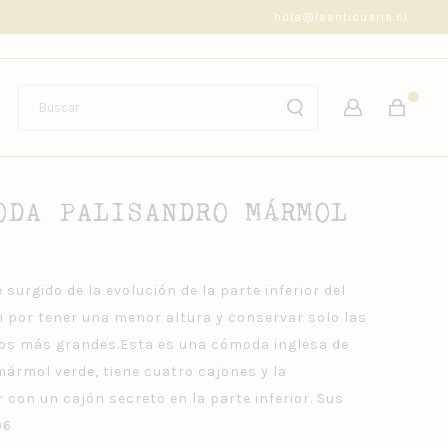
CAMBIOS Y DEVOLUCIONES GRATIS
hola@laanticuaria.cl
ODA PALISANDRO MÁRMOL
urgido de la evolución de la parte inferior del
n por tener una menor altura y conservar solo las
ios más grandes.Esta es una cómoda inglesa de
rmol verde, tiene cuatro cajones y la
 con un cajón secreto en la parte inferior. Sus
96