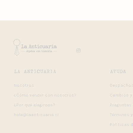
LA ANTICUARIA
AYUDA
Nosotros
Despacho
¿Cómo vender con nosotros?
Cambios y
¿Por qué elegirnos?
Preguntas
hola@laanticuaria.cl
Términos 
Políticas 