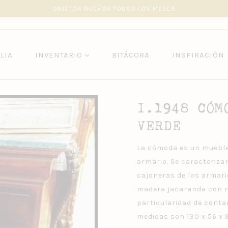
DESPACHOS
+56990793082
OBJETOS NUEVOS TODOS LOS MESES
LIA
INVENTARIO
BITÁCORA
INSPIRACIÓN
I.1948 CÓM
VERDE
La cómoda es un mueble s
armario. Se caracteriza
cajoneras de los armar
madera jacaranda con má
particularidad de contar
medidas son 130 x 56 x 